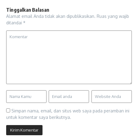
Tinggalkan Balasan
Alamat email Anda tidak akan dipublikasikan.
Ruas yang wajib
ditandai
*
Simpan nama, email, dan situs web saya pada peramban ini
untuk komentar saya berikutnya.