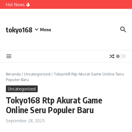
Lewati ke konten
Tokyo168 Cashback Menang Terbaik Terpilih
Hot News
Tokyo168 Mania Lintasan Bayang Magis
Tokyo168 Modal Kastil Angin Tersembunyi
tokyo168
Menu
Beranda
/
Uncategorized
/
Tokyo168 Rtp Akurat Game Online Seru
Populer Baru
Uncategorized
Tokyo168 Rtp Akurat Game
Online Seru Populer Baru
September 28, 2025