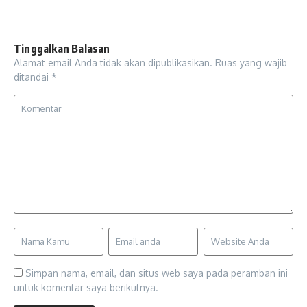
Tinggalkan Balasan
Alamat email Anda tidak akan dipublikasikan.
Ruas yang wajib
ditandai
*
Simpan nama, email, dan situs web saya pada peramban ini
untuk komentar saya berikutnya.